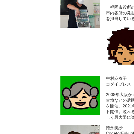
福岡市役所の
市内各所の発
を担当してい
中村麻衣子
コダイプレス
2008年大阪
古墳などの遺跡
を開催。202
ト開催。溢れる
しく最大限に
德永美紗
CodeforFukuo