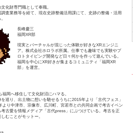
文化財専門職として奉職。
掘調査業務等を経て、現在史跡整備活用課にて、史跡の整備・活用
る。
長峰慶三
福岡XR部
現実とバーチャルが混じった体験が好きなXRエンジニ
ア。株式会社ホロラボ所属。仕事でも趣味でも実験やプ
ロトタイピング開発など日々何かを作って遊んでいる。
福岡を中心にXR好きが集まるコミュニティ「福岡XR
部」を運営。
から福岡へ移住して文化財沼にハマる。
を巡り、出土物に想いを馳せるうちに2015年より「古代フェス」
1年より中津市、宗像市、広川町、宮若市との共同企画で考古イベン
考古愛を情報メディア「古代press」にぶつけている。考古を正
楽しむことがモットー。
ka