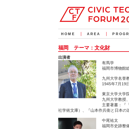
HOME
AREA
PROG
福岡 テーマ：文化財
出演者
有馬学
福岡市博物館
九州大学名誉
1945年7月1
東京大学大学
九州大学教授
主要著書：『
社学術文庫）、『山本作兵衛と日本の
中尾祐太
福岡市史跡整