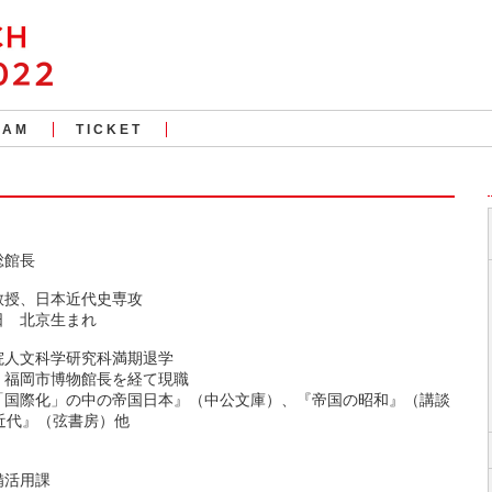
RAM
TICKET
総館長
教授、日本近代史専攻
9日 北京生まれ
院人文科学研究科満期退学
、福岡市博物館長を経て現職
「国際化」の中の帝国日本』（中公文庫）、『帝国の昭和』（講談
近代』（弦書房）他
備活用課