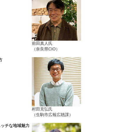
前田真人氏
（奈良県CIO）
方
村田充弘氏
（生駒市広報広聴課）
ニッチな地域魅力