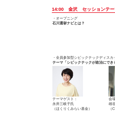
14:00 金沢 セッションテ
・オープニング
石川選挙ナビとは？
・全員参加型シビックテックディスカ
テーマ「シビックテックが政治にでき
テーマゲスト：
会
永井三岐子氏
雄
（ほくりくみらい基金）
（Co