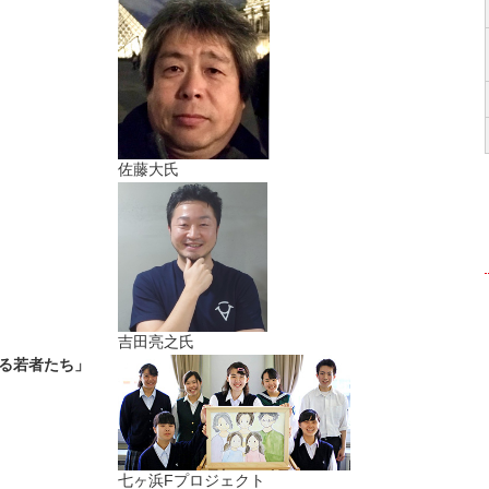
佐藤大氏
」
吉田亮之氏
える若者たち」
七ヶ浜Fプロジェクト