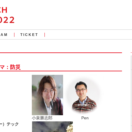
RAM
TICKET
ーマ：防災
小泉勝志郎 Pen
ー）テック