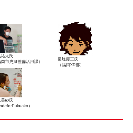
尾祐太氏
長峰慶三氏
福岡市史跡整備活用課）
（福岡XR部）
永美紗氏
odeforFukuoka）